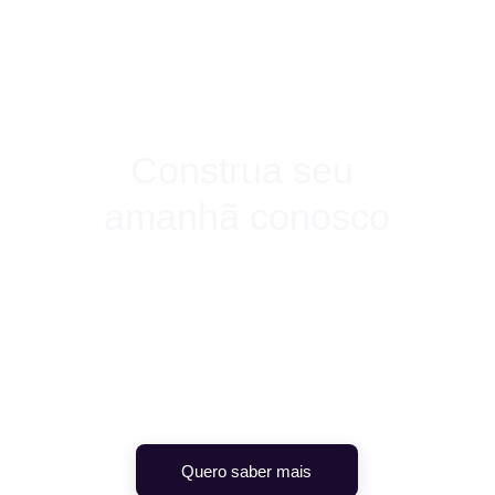
Construa seu 
amanhã conosco
Junte-se a um ecossistema de aprendizado 
que valoriza sua história. Produzimos 
conteúdos sob medida para sua empresa 
alinhado a cultura e objetivos estratégicos.
Quero saber mais