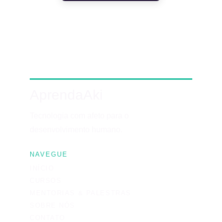
AprendaAki
Tecnologia com afeto para o 
desenvolvimento humano.
NAVEGUE
INÍCIO
CURSOS
MENTORIAS & PALESTRAS
SOBRE NÓS
CONTATO