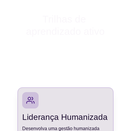
Trilhas de 
aprendizado ativo
Nossos programas são estruturados para 
gerar autonomia imediata, unindo o rigor 
técnico ao acolhimento humano que você 
precisa para crescer.
Liderança Humanizada
Desenvolva uma gestão humanizada 