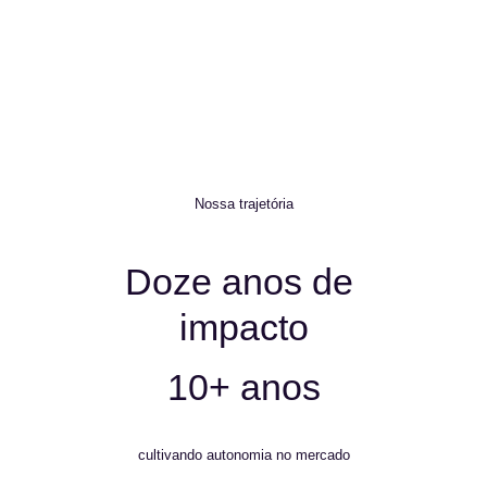
baseados em andragogia, gamificação, 
aplicação prática e imediata para ampliar seu 
impacto no trabalho e melhorar seus 
relacionamentos.  
Nossa trajetória
Doze anos de 
impacto
10+ anos
cultivando autonomia no mercado