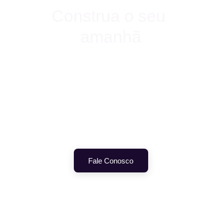
Construa o seu 
amanhã
Participe de um ecossistema colaborativo 
focado em equidade e inclusão. Una-se a 
profissionais que valorizam a troca real de 
conhecimento e o crescimento mútuo.
Fale Conosco