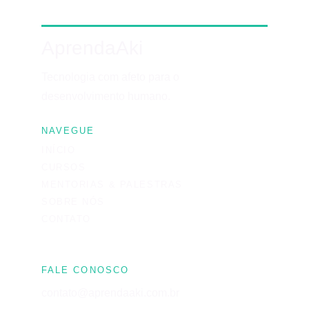
AprendaAki
Tecnologia com afeto para o 
desenvolvimento humano.
NAVEGUE
INÍCIO
CURSOS
MENTORIAS & PALESTRAS
SOBRE NÓS
CONTATO
FALE CONOSCO
contato@aprendaaki.com.br